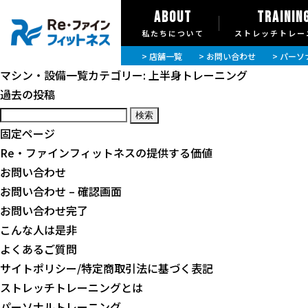
ABOUT
TRAININ
私たちについて
ストレッチトレー
> 店舗一覧
> お問い合わせ
> パー
マシン・設備一覧カテゴリー:
上半身トレーニング
投
過去の投稿
稿
検
ナ
索:
固定ページ
ビ
Re・ファインフィットネスの提供する価値
ゲ
お問い合わせ
ー
お問い合わせ – 確認画面
シ
お問い合わせ完了
ョ
こんな人は是非
ン
よくあるご質問
サイトポリシー/特定商取引法に基づく表記
ストレッチトレーニングとは
パーソナルトレーニング