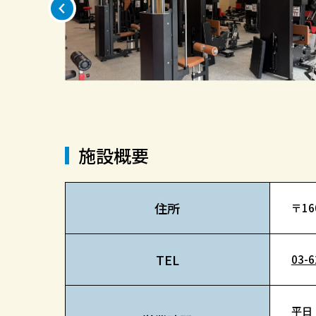
施設概要
住所
〒16
TEL
03-6
平日・