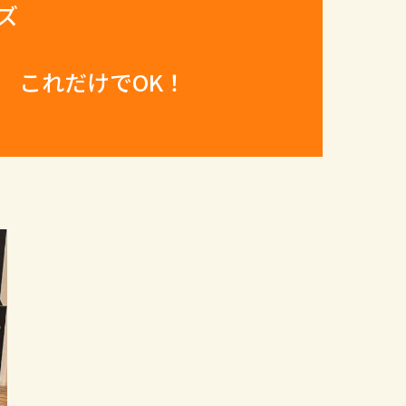
ズ
けでOK！