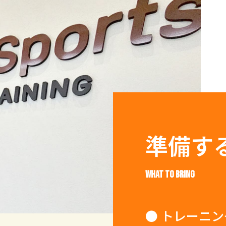
準備す
WHAT TO BRING
● トレーニ